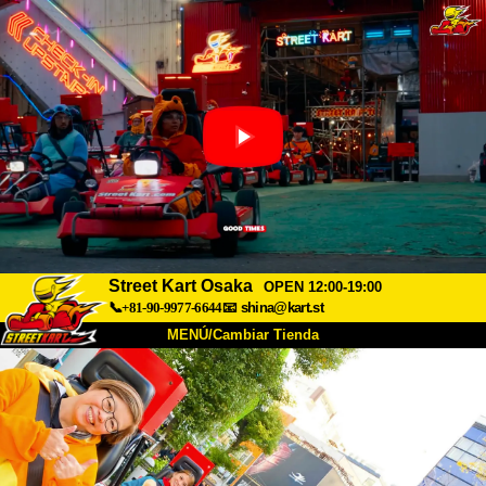
Street Kart Osaka
OPEN 12:00-19:00
📞+81-90-9977-6644
📧
shina@kart.st
MENÚ/Cambiar Tienda
INICIO
Acerca de
Especificaciones
Precios
Acceso
Testimonios
Preguntas Frecuentes