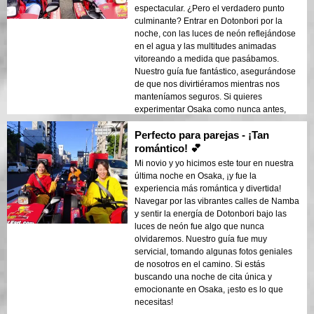
espectacular. ¿Pero el verdadero punto
culminante? Entrar en Dotonbori por la
noche, con las luces de neón reflejándose
en el agua y las multitudes animadas
vitoreando a medida que pasábamos.
Nuestro guía fue fantástico, asegurándose
de que nos divirtiéramos mientras nos
manteníamos seguros. Si quieres
experimentar Osaka como nunca antes,
¡no te lo pierdas!
Perfecto para parejas - ¡Tan
romántico! 💕
Mi novio y yo hicimos este tour en nuestra
última noche en Osaka, ¡y fue la
experiencia más romántica y divertida!
Navegar por las vibrantes calles de Namba
y sentir la energía de Dotonbori bajo las
luces de neón fue algo que nunca
olvidaremos. Nuestro guía fue muy
servicial, tomando algunas fotos geniales
de nosotros en el camino. Si estás
buscando una noche de cita única y
emocionante en Osaka, ¡esto es lo que
necesitas!