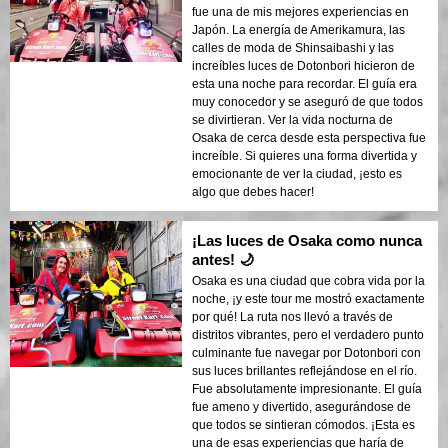
fue una de mis mejores experiencias en
Japón. La energía de Amerikamura, las
calles de moda de Shinsaibashi y las
increíbles luces de Dotonbori hicieron de
esta una noche para recordar. El guía era
muy conocedor y se aseguró de que todos
se divirtieran. Ver la vida nocturna de
Osaka de cerca desde esta perspectiva fue
increíble. Si quieres una forma divertida y
emocionante de ver la ciudad, ¡esto es
algo que debes hacer!
¡Las luces de Osaka como nunca
antes! 🌙
Osaka es una ciudad que cobra vida por la
noche, ¡y este tour me mostró exactamente
por qué! La ruta nos llevó a través de
distritos vibrantes, pero el verdadero punto
culminante fue navegar por Dotonbori con
sus luces brillantes reflejándose en el río.
Fue absolutamente impresionante. El guía
fue ameno y divertido, asegurándose de
que todos se sintieran cómodos. ¡Esta es
una de esas experiencias que haría de