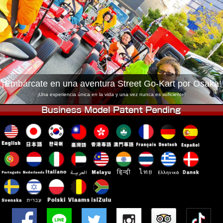
Empresa
Reservas
Cambiar Tienda
Tokyo Shinagawa
Tokyo Akihabara#1
Tokyo Akihabara#2
Tokyo Shibuya
Tokyo Shibuya Annex
Tokyo Bay
¡Embárcate en una aventura Street Go-Kart por Osaka!
Tokyo Asakusa
Osaka
¡Una experiencia única en la vida y una vez nunca es suficiente!
Okinawa