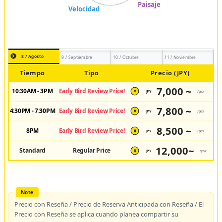
8 / Agosto
9 / Septiembre
10 / Octubre
11 / Noviembre
Tiempo
Tipo
Precio (JPY)
7,000 ~
10:30AM - 3PM
Early Bird Review Price!
JPY
/pax
¥
7,800 ~
4:30PM - 7:30PM
Early Bird Review Price!
JPY
/pax
¥
8,500 ~
8PM
Early Bird Review Price!
JPY
/pax
¥
12,000~
Standard
Regular Price
JPY
/pax
¥
Precio con Reseña / Precio de Reserva Anticipada con Reseña / El
Precio con Reseña se aplica cuando planea compartir su