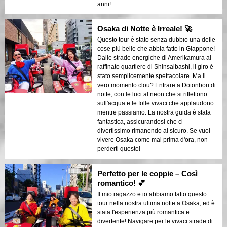
anni!
Osaka di Notte è Irreale! 🚀
Questo tour è stato senza dubbio una delle
cose più belle che abbia fatto in Giappone!
Dalle strade energiche di Amerikamura al
raffinato quartiere di Shinsaibashi, il giro è
stato semplicemente spettacolare. Ma il
vero momento clou? Entrare a Dotonbori di
notte, con le luci al neon che si riflettono
sull'acqua e le folle vivaci che applaudono
mentre passiamo. La nostra guida è stata
fantastica, assicurandosi che ci
divertissimo rimanendo al sicuro. Se vuoi
vivere Osaka come mai prima d'ora, non
perderti questo!
Perfetto per le coppie – Così
romantico! 💕
Il mio ragazzo e io abbiamo fatto questo
tour nella nostra ultima notte a Osaka, ed è
stata l'esperienza più romantica e
divertente! Navigare per le vivaci strade di