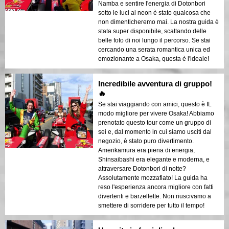
Namba e sentire l'energia di Dotonbori
sotto le luci al neon è stato qualcosa che
non dimenticheremo mai. La nostra guida è
stata super disponibile, scattando delle
belle foto di noi lungo il percorso. Se stai
cercando una serata romantica unica ed
emozionante a Osaka, questa è l'ideale!
Incredibile avventura di gruppo!
🔥
Se stai viaggiando con amici, questo è IL
modo migliore per vivere Osaka! Abbiamo
prenotato questo tour come un gruppo di
sei e, dal momento in cui siamo usciti dal
negozio, è stato puro divertimento.
Amerikamura era piena di energia,
Shinsaibashi era elegante e moderna, e
attraversare Dotonbori di notte?
Assolutamente mozzafiato! La guida ha
reso l'esperienza ancora migliore con fatti
divertenti e barzellette. Non riuscivamo a
smettere di sorridere per tutto il tempo!