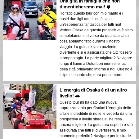
Una gita in famiglia che non
dimenticheremo mai! 🏮
Ho fatto questo tour con mio marito e i
nostri due figli adulti, ed è stata
un'esperienza fantastica per tutti noi!
Vedere Osaka da questa prospettiva è stato
completamente diverso da qualsiasi altra
cosa abbiamo fatto durante il nostro
viaggio. La guida è stata paziente,
divertente e si è assicurata che tutti fossero
a proprio agio. La parte migliore? Navigare
lungo il fiume a Dotonbori mentre le luci
della città brillavano intorno a noi. Questo è
il tipo di ricordo che dura per sempre!
L'energia di Osaka è di un altro
livello! 🚗
Questo tour mi ha dato una nuova
apprezzamento per Osaka! L'energia della
città è incredibile di notte, e vederla da una
prospettiva a livello stradale l'ha resa
ancora migliore. La guida era esperta e si è
assicurata che tutti si divertissero. Il mio
momento preferito? Navigare per le strade