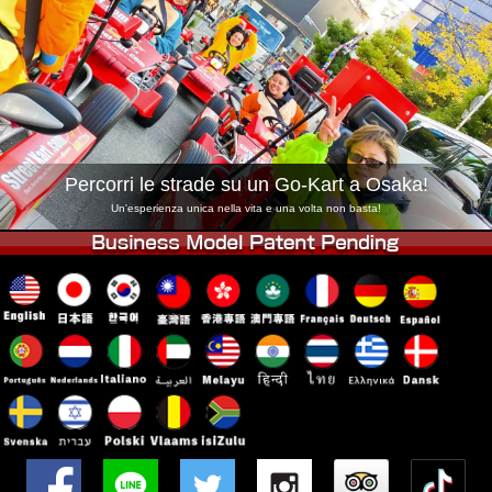
Azienda
Prenotazioni
Cambia Negozio
Tokyo Shinagawa
Tokyo Akihabara#1
Tokyo Akihabara#2
Tokyo Shibuya
Tokyo Shibuya Annex
Tokyo Bay
Percorri le strade su un Go-Kart a Osaka!
Tokyo Asakusa
Osaka
Un'esperienza unica nella vita e una volta non basta!
Okinawa