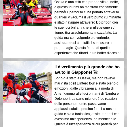
Osaka è una città che prende vita di notte,
e questo tour mi ha mostrato esattamente
perché! Il percorso ci ha portato attraverso
quartieri vivaci, ma il vero punto culminante
è stato navigare attraverso Dotonbori con
le sue luci brillanti che si riflettevano sul
fiume. Era assolutamente mozzafiato. La
guida era coinvolgente e divertente,
assicurandosi che tutti si sentissero a
proprio agio. Questa è una di quelle
esperienze che rifarei in un batter d'occhio!
Il divertimento più grande che ho
avuto in Giappone! 🚀
Sono già stato a Osaka, ma non l'avevo
mai vista così! L'intero tour è stato pieno di
emozioni, dalle vibrazioni alla moda di
Amerikamura alle luci brillanti di Namba e
Dotonbori. La parte migliore? Le reazioni
delle persone mentre passavamo—
applausi, saluti e persino foto! La nostra
guida è stata fantastica, assicurandosi che
avessimo un'esperienza indimenticabile.
Questa è un'esperienza di cui parlerò per