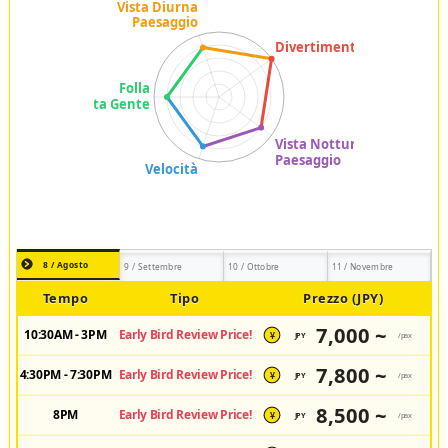
8 / Agosto
9 / Settembre
10 / Ottobre
11 / Novembre
Tempo
Tipo
Prezzo (JPY)
7,000 ~
10:30AM - 3PM
Early Bird Review Price!
JPY
/pax
¥
7,800 ~
4:30PM - 7:30PM
Early Bird Review Price!
JPY
/pax
¥
8,500 ~
8PM
Early Bird Review Price!
JPY
/pax
¥