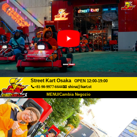
Street Kart Osaka
OPEN 12:00-19:00
📞+81-90-9977-6644
📧
shina@kart.st
MENU/Cambia Negozio
INIZIO
Chi Siamo
Specifiche
Prezzo
Accesso
Recensioni
FAQ