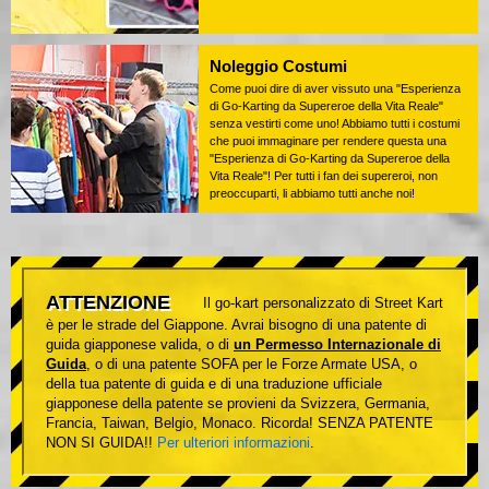
Noleggio Costumi
Come puoi dire di aver vissuto una "Esperienza
di Go-Karting da Supereroe della Vita Reale"
senza vestirti come uno! Abbiamo tutti i costumi
che puoi immaginare per rendere questa una
"Esperienza di Go-Karting da Supereroe della
Vita Reale"! Per tutti i fan dei supereroi, non
preoccuparti, li abbiamo tutti anche noi!
ATTENZIONE
Il go-kart personalizzato di Street Kart
è per le strade del Giappone. Avrai bisogno di una patente di
guida giapponese valida, o di
un Permesso Internazionale di
Guida
, o di una patente SOFA per le Forze Armate USA, o
della tua patente di guida e di una traduzione ufficiale
giapponese della patente se provieni da Svizzera, Germania,
Francia, Taiwan, Belgio, Monaco. Ricorda! SENZA PATENTE
NON SI GUIDA!!
Per ulteriori informazioni
.