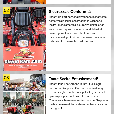
02
Sicurezza e Conformità
I nostri go-kart personalizzati sono pienamente
conformi alle leggi locali vigenti in Giappone.
Inoltre, i regolamenti di sicurezza dell'azienda
superano i requisiti di sicurezza stabiliti dalla
polizia, garantendo così che la nostra
esperienza di go-kart non sia solo emozionante
e divertente, ma anche molto sicura.
03
Tante Scelte Entusiasmanti!
I nostri tour ti porteranno in tutti i tuoi luoghi
preferiti in Giappone! Con una varietà di negozi
tra cui scegliere nelle principali città, avrai molte
opzioni per personalizzare la tua esperienza.
Che tu sia interessato ai siti storici del Giappone
o alle sue meraviglie moderne, abbiamo tour per
tutti i gusti!