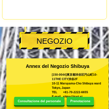
NEGOZIO
Annex del Negozio Shibuya
[150-0044]東京都渋谷区円山町10-
11THE CITY渋谷2F
10-11 Maruyama-Cho Shibuya ward
Tokyo, Japan
TEL
+81-70-2222-6655
E-mail
shina@kart.st
Consultazione del personale
Prenotazione