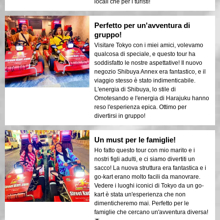
locali che per i turisti!
Perfetto per un'avventura di
gruppo!
Visitare Tokyo con i miei amici, volevamo
qualcosa di speciale, e questo tour ha
soddisfatto le nostre aspettative! Il nuovo
negozio Shibuya Annex era fantastico, e il
viaggio stesso è stato indimenticabile.
L'energia di Shibuya, lo stile di
Omotesando e l'energia di Harajuku hanno
reso l'esperienza epica. Ottimo per
divertirsi in gruppo!
Un must per le famiglie!
Ho fatto questo tour con mio marito e i
nostri figli adulti, e ci siamo divertiti un
sacco! La nuova struttura era fantastica e i
go-kart erano molto facili da manovrare.
Vedere i luoghi iconici di Tokyo da un go-
kart è stata un'esperienza che non
dimenticheremo mai. Perfetto per le
famiglie che cercano un'avventura diversa!