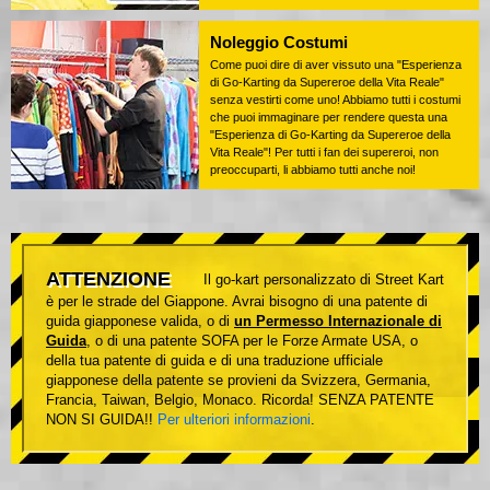
Noleggio Costumi
Come puoi dire di aver vissuto una "Esperienza
di Go-Karting da Supereroe della Vita Reale"
senza vestirti come uno! Abbiamo tutti i costumi
che puoi immaginare per rendere questa una
"Esperienza di Go-Karting da Supereroe della
Vita Reale"! Per tutti i fan dei supereroi, non
preoccuparti, li abbiamo tutti anche noi!
ATTENZIONE
Il go-kart personalizzato di Street Kart
è per le strade del Giappone. Avrai bisogno di una patente di
guida giapponese valida, o di
un Permesso Internazionale di
Guida
, o di una patente SOFA per le Forze Armate USA, o
della tua patente di guida e di una traduzione ufficiale
giapponese della patente se provieni da Svizzera, Germania,
Francia, Taiwan, Belgio, Monaco. Ricorda! SENZA PATENTE
NON SI GUIDA!!
Per ulteriori informazioni
.