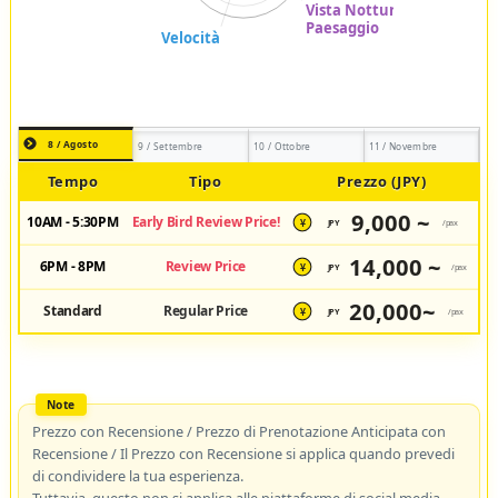
8 / Agosto
9 / Settembre
10 / Ottobre
11 / Novembre
Tempo
Tipo
Prezzo (JPY)
9,000 ~
10AM - 5:30PM
Early Bird Review Price!
JPY
/pax
¥
14,000 ~
6PM - 8PM
Review Price
JPY
/pax
¥
20,000~
Standard
Regular Price
JPY
/pax
¥
Prezzo con Recensione / Prezzo di Prenotazione Anticipata con
Recensione / Il Prezzo con Recensione si applica quando prevedi
di condividere la tua esperienza.