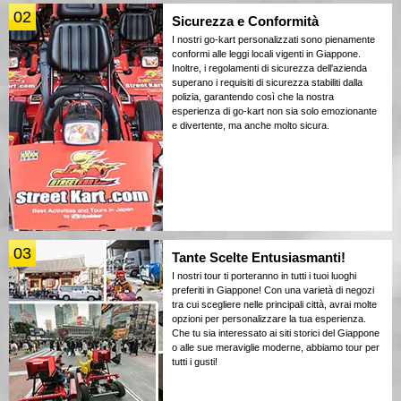
02
Sicurezza e Conformità
I nostri go-kart personalizzati sono pienamente
conformi alle leggi locali vigenti in Giappone.
Inoltre, i regolamenti di sicurezza dell'azienda
superano i requisiti di sicurezza stabiliti dalla
polizia, garantendo così che la nostra
esperienza di go-kart non sia solo emozionante
e divertente, ma anche molto sicura.
03
Tante Scelte Entusiasmanti!
I nostri tour ti porteranno in tutti i tuoi luoghi
preferiti in Giappone! Con una varietà di negozi
tra cui scegliere nelle principali città, avrai molte
opzioni per personalizzare la tua esperienza.
Che tu sia interessato ai siti storici del Giappone
o alle sue meraviglie moderne, abbiamo tour per
tutti i gusti!