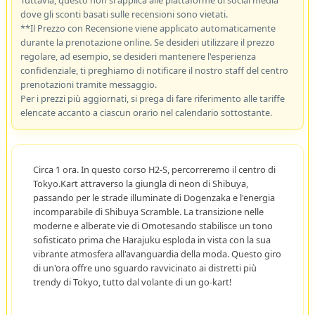
Tuttavia, questo non si applica alle piattaforme di social media
dove gli sconti basati sulle recensioni sono vietati.
**Il Prezzo con Recensione viene applicato automaticamente
durante la prenotazione online. Se desideri utilizzare il prezzo
regolare, ad esempio, se desideri mantenere l'esperienza
confidenziale, ti preghiamo di notificare il nostro staff del centro
prenotazioni tramite messaggio.
Per i prezzi più aggiornati, si prega di fare riferimento alle tariffe
elencate accanto a ciascun orario nel calendario sottostante.
Circa 1 ora. In questo corso H2-S, percorreremo il centro di
Tokyo.Kart attraverso la giungla di neon di Shibuya,
passando per le strade illuminate di Dogenzaka e l'energia
incomparabile di Shibuya Scramble. La transizione nelle
moderne e alberate vie di Omotesando stabilisce un tono
sofisticato prima che Harajuku esploda in vista con la sua
vibrante atmosfera all'avanguardia della moda. Questo giro
di un'ora offre uno sguardo ravvicinato ai distretti più
trendy di Tokyo, tutto dal volante di un go-kart!