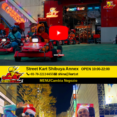
Street Kart Shibuya Annex
OPEN 10:00-22:00
📞+81-70-2222-6655
📧
shina@kart.st
MENU/Cambia Negozio
INIZIO
Chi Siamo
Specifiche
Prezzo
Accesso
Recensioni
FAQ